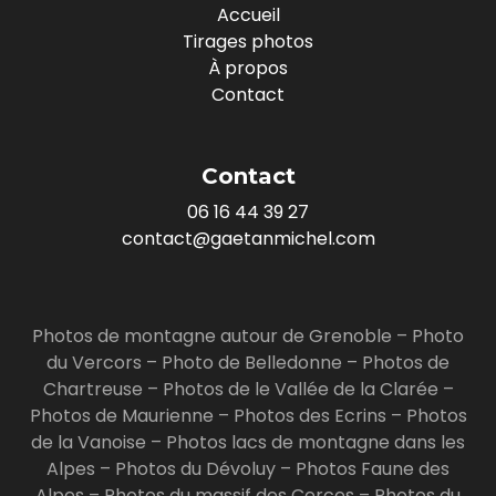
Accueil
Tirages photos
À propos
Contact
Contact
06 16 44 39 27
contact@gaetanmichel.com
Photos de montagne autour de Grenoble
–
Photo
du Vercors
–
Photo de Belledonne
–
Photos de
Chartreuse
–
Photos de le Vallée de la Clarée
–
Photos de Maurienne
–
Photos des Ecrins
–
Photos
de la Vanoise
–
Photos lacs de montagne dans les
Alpes
–
Photos du Dévoluy
–
Photos Faune des
Alpes
–
Photos du massif des Cerces
–
Photos du