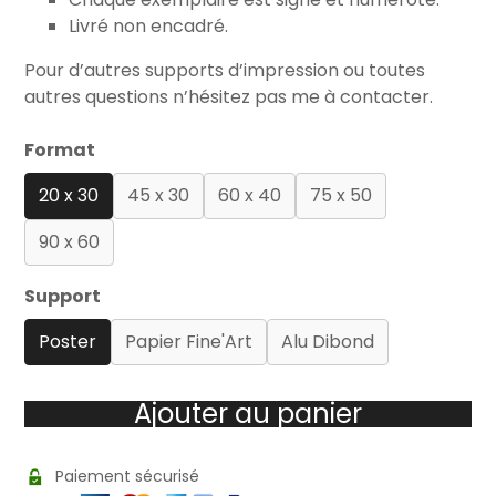
Livré non encadré.
Pour d’autres supports d’impression ou toutes
autres questions n’hésitez pas me à contacter.
Format
20 x 30
45 x 30
60 x 40
75 x 50
90 x 60
Support
Poster
Papier Fine'Art
Alu Dibond
Ajouter au panier
Paiement sécurisé