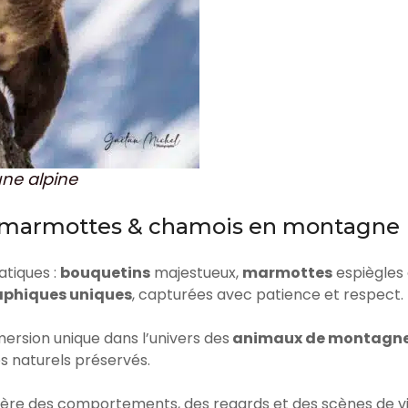
une alpine
, marmottes & chamois en montagne
tiques :
bouquetins
majestueux,
marmottes
espiègles
aphiques uniques
, capturées avec patience et respect.
ersion unique dans l’univers des
animaux de montagn
s naturels préservés.
ière des comportements, des regards et des scènes de v