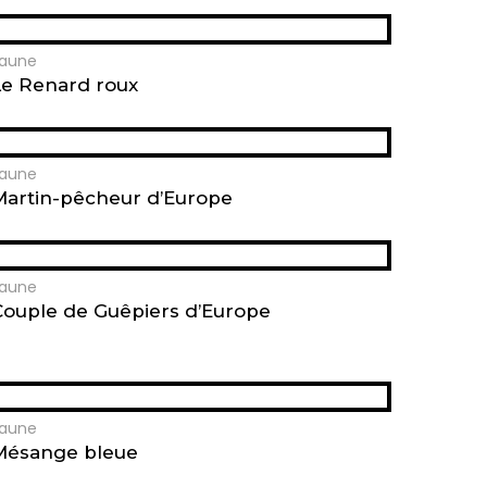
aune
Le Renard roux
aune
Martin-pêcheur d’Europe
aune
Couple de Guêpiers d’Europe
aune
Mésange bleue