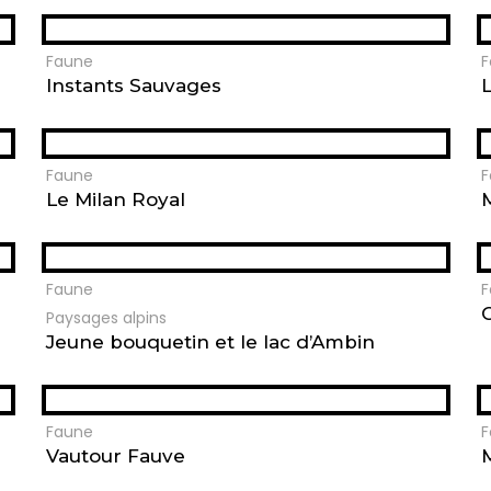
Faune
F
Instants Sauvages
Faune
F
Le Milan Royal
Faune
F
Paysages alpins
Jeune bouquetin et le lac d’Ambin
Faune
F
Vautour Fauve