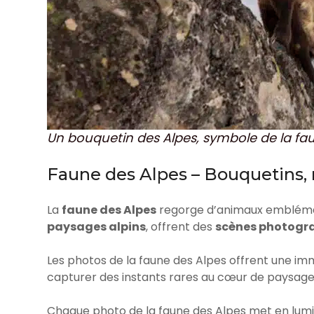
Un bouquetin des Alpes, symbole de la fa
Faune des Alpes – Bouquetins
La
faune des Alpes
regorge d’animaux embléma
paysages alpins
, offrent des
scènes photogr
Les photos de la faune des Alpes offrent une imm
capturer des instants rares au cœur de paysage
Chaque photo de la faune des Alpes met en lum