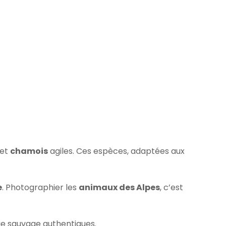
 et
chamois
agiles. Ces espèces, adaptées aux
e
. Photographier les
animaux des Alpes
, c’est
ie sauvage authentiques.